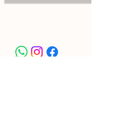
Contactos
Síguenos en:
3132352987
/
3125708550
corporativo@confialianza.c
om