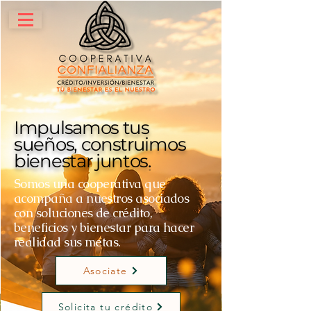
Impulsamos tus
sueños, construimos
bienestar juntos
.
Somos una cooperativa que
acompaña a nuestros asociados
con soluciones de crédito,
beneficios y bienestar para hacer
realidad sus metas.
Asociate
Solicita tu crédito