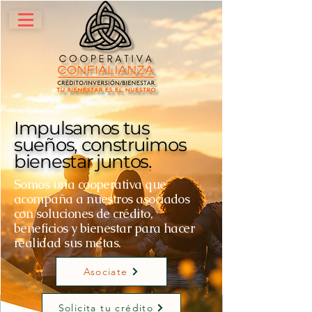
Impulsamos tus
sueños, construimos
bienestar juntos
.
Somos una cooperativa que
acompaña a nuestros asociados
con soluciones de crédito,
beneficios y bienestar para hacer
realidad sus metas.
Asociate
Solicita tu crédito