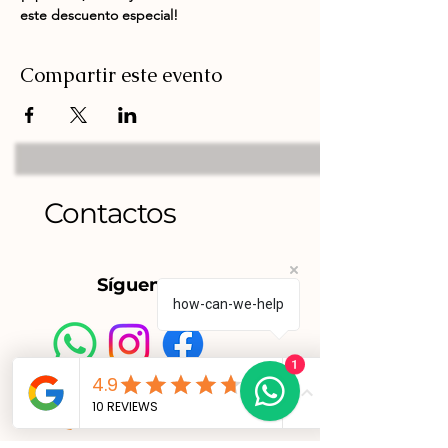
este descuento especial!
Compartir este evento
Contactos
Síguenos en:
how-can-we-help
1
3132352987
/
3125708550