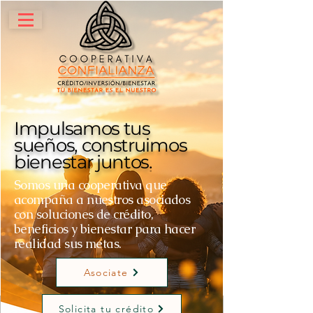
Impulsamos tus
sueños, construimos
bienestar juntos
.
Somos una cooperativa que
acompaña a nuestros asociados
con soluciones de crédito,
beneficios y bienestar para hacer
realidad sus metas.
Asociate
Solicita tu crédito